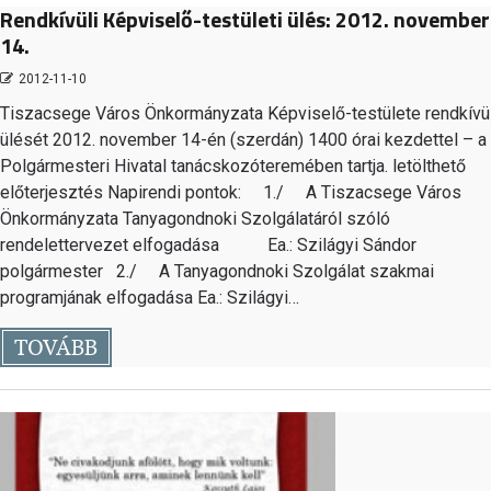
Rendkívüli Képviselő-testületi ülés: 2012. november
14.
2012-11-10
Tiszacsege Város Önkormányzata Képviselő-testülete rendkívül
ülését 2012. november 14-én (szerdán) 1400 órai kezdettel – a
Polgármesteri Hivatal tanácskozóteremében tartja. letölthető
előterjesztés Napirendi pontok: 1./ A Tiszacsege Város
Önkormányzata Tanyagondnoki Szolgálatáról szóló
rendelettervezet elfogadása Ea.: Szilágyi Sándor
polgármester 2./ A Tanyagondnoki Szolgálat szakmai
programjának elfogadása Ea.: Szilágyi…
TOVÁBB