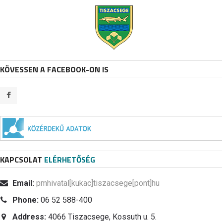
KÖVESSEN A FACEBOOK-ON IS
KAPCSOLAT
ELÉRHETŐSÉG
Email:
pmhivatal[kukac]tiszacsege[pont]hu
Phone:
06 52 588-400
Address:
4066 Tiszacsege, Kossuth u. 5.