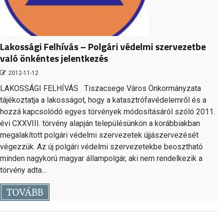
Lakossági Felhívás – Polgári védelmi szervezetbe
való önkéntes jelentkezés
2012-11-12
LAKOSSÁGI FELHÍVÁS Tiszacsege Város Önkormányzata
tájékoztatja a lakosságot, hogy a katasztrófavédelemről és a
hozzá kapcsolódó egyes törvények módosításáról szóló 2011.
évi CXXVIII. törvény alapján településünkön a korábbiakban
megalakított polgári védelmi szervezetek újjászervezését
végezzük. Az új polgári védelmi szervezetekbe beosztható
minden nagykorú magyar állampolgár, aki nem rendelkezik a
törvény adta…
TOVÁBB