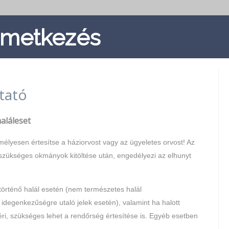
emetkezés
tató
aláleset
élyesen értesítse a háziorvost vagy az ügyeletes orvost! Az
 szükséges okmányok kitöltése után, engedélyezi az elhunyt
 történő halál esetén (nem természetes halál
degenkezűségre utaló jelek esetén), valamint ha halott
kéri, szükséges lehet a rendőrség értesítése is. Egyéb esetben