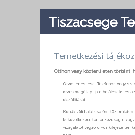
Tiszacsege T
Temetkezési tájékoz
Otthon vagy közterületen történt h
Orvos értesítése: Telefonon vagy szem
orvos megállapítja a halálesetet és a
elszállítását.
Rendkívüli halál esetén, közterületen
bekövetkezésekor, önkezűségre vagy i
vizsgálatot végző orvos kifejezetten 