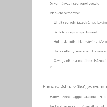
önkormányzati szervénél végzik.
Alapvető okmányok:
Elhalt személyi igazolványa, lakcím
Születési anyakönyvi kivonat.
Halott vizsgálati bizonyítvány. (Az orv
Házas elhunyt esetében: Házassági 
Özvegy elhunyt esetében: Házastárs h
ki.
Hamvasztáshoz szükséges nyomta
Hamvaszthatósággal záradékolt Halott
Irodánkban megtehető nyilatkozatok: