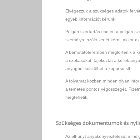
Elvégezzük a szükséges adatok felvét
egyéb információt kérünk!
Polgári szertartás esetén a polgári s
személyre szóló zenét kérni, akkor azt
A bemutatóteremben megtörténik a kel
a szokásokat, tájékoztat a kellék anya
anyagból készülhet a koporsó stb.
A folyamat közben minden olyan infor
a temetés pontos végösszegét. Fizetn
megtehetik.
Szükséges dokumentumok és nyila
Az elhunyt anyakönyveztetését mindig 