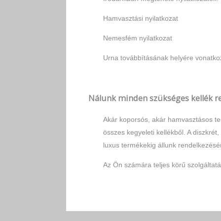
Hamvasztási nyilatkozat
Nemesfém nyilatkozat
Urna továbbításának helyére vonatkoz
Nálunk minden szükséges kellék re
Akár koporsós, akár hamvasztásos tem
összes kegyeleti kellékből. A diszkré
luxus termékekig állunk rendelkezésé
Az Ön számára teljes körű szolgáltatá