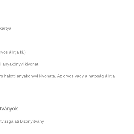
kártya.
os állítja ki.)
anyakönyvi kivonat.
alotti anyakönyvi kivonata. Az orvos vagy a hatóság állítja
tványok
vizsgálati Bizonyítvány