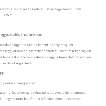
iszacsege Temetkezés irodáját, Tiszacsege Kommunális
 u. 69-71.
 egyeztetés irodánkban
solatos ügyet el tudunk intézni, sírhely meg- és
ető leggyorsabban elintézni a temetést, akkor feltétlen vigyük
 temetést intéző munkatársunk egy, a tapasztalatok alapján
 részleteit egyeztetni.
a:
tot pontosan megbeszélni.
 a temetés, akkor az egyházzal is leegyeztetjük a temetési
ük, hogy mikorra kell Önnek a felekezethez a szertartás