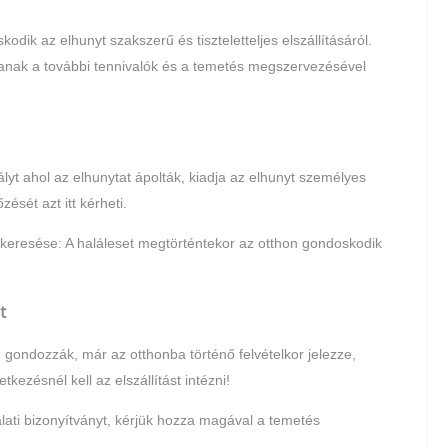
dik az elhunyt szakszerű és tiszteletteljes elszállításáról.
anak a további tennivalók és a temetés megszervezésével
ályt ahol az elhunytat ápolták, kiadja az elhunyt személyes
ését azt itt kérheti.
elkeresése: A haláleset megtörténtekor az otthon gondoskodik
t
gondozzák, már az otthonba történő felvételkor jelezze,
ezésnél kell az elszállítást intézni!
lati bizonyítványt, kérjük hozza magával a temetés