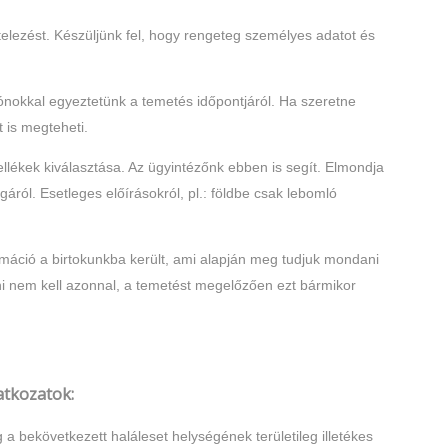
elezést. Készüljünk fel, hogy rengeteg személyes adatot és
zónokkal egyeztetünk a temetés időpontjáról. Ha szeretne
 is megteheti.
lékek kiválasztása. Az ügyintézőnk ebben is segít. Elmondja
gáról. Esetleges előírásokról, pl.: földbe csak lebomló
máció a birtokunkba került, ami alapján meg tudjuk mondani
i nem kell azonnal, a temetést megelőzően ezt bármikor
tkozatok:
a bekövetkezett haláleset helységének területileg illetékes