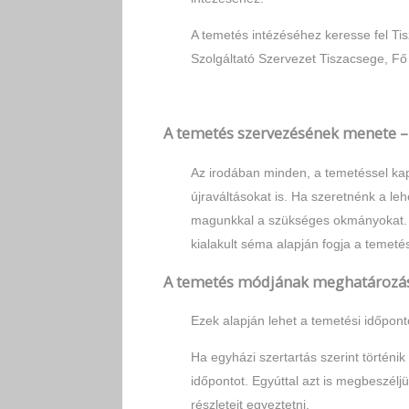
A temetés intézéséhez keresse fel T
Szolgáltató Szervezet Tiszacsege, Fő
A temetés szervezésének menete –
Az irodában minden, a temetéssel kapc
újraváltásokat is. Ha szeretnénk a leh
magunkkal a szükséges okmányokat. A
kialakult séma alapján fogja a temetés
A temetés módjának meghatározás
Ezek alapján lehet a temetési időpon
Ha egyházi szertartás szerint történik
időpontot. Egyúttal azt is megbeszélj
részleteit egyeztetni.