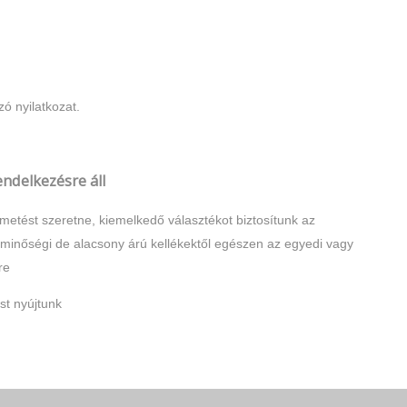
ó nyilatkozat.
ndelkezésre áll
etést szeretne, kiemelkedő választékot biztosítunk az
t, minőségi de alacsony árú kellékektől egészen az egyedi vagy
re
st nyújtunk