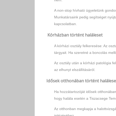
nem.
A non-stop hívható ügyeletünk gondosko
Munkatársaink pedig segítséget nyújt
kapcsolatban.
Kórházban történt haláleset
A kórházi osztály felkeresése: Az oszt
tárgyait. Ha szeretné a boncolás mellőz
Az osztály után a kórházi patológia f
az elhunyt elszállításáról.
Idősek otthonában történt halálese
Ha hozzátartozóját idősek otthonában 
hogy halála esetén a Tiszacsege Temetk
Az otthonban megkapja a halottvizsgá
intézéséhez.