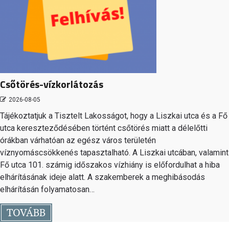
Csőtörés-vízkorlátozás
2026-08-05
Tájékoztatjuk a Tisztelt Lakosságot, hogy a Liszkai utca és a Fő
utca kereszteződésében történt csőtörés miatt a délelőtti
órákban várhatóan az egész város területén
víznyomáscsökkenés tapasztalható. A Liszkai utcában, valamint
Fő utca 101. számig időszakos vízhiány is előfordulhat a hiba
elhárításának ideje alatt. A szakemberek a meghibásodás
elhárításán folyamatosan…
TOVÁBB