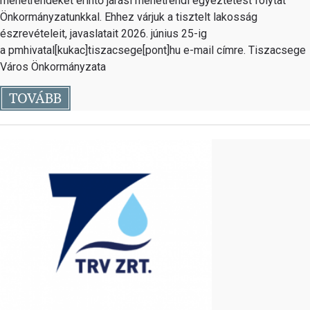
menetrendeket érintő járási menetrendi egyeztetést folytat
Önkormányzatunkkal. Ehhez várjuk a tisztelt lakosság
észrevételeit, javaslatait 2026. június 25-ig
a pmhivatal[kukac]tiszacsege[pont]hu e-mail címre. Tiszacsege
Város Önkormányzata
TOVÁBB