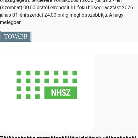
ország egész területére vonatkozóan 2026. június 27-én
(szombat) 00.00 órától elrendelt III. fokú hőségriasztást 2026.
július 01-én(szerda) 24.00 óráig meghosszabbítja. A nagy
melegben…
TOVÁBB
Tájékoztatás szemétszállítás idejének változásáról