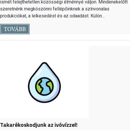
ismét felejthetetlen közösségi élménnyé váljon. Mindenekelőtt
szeretnénk megköszönni fellépőinknek a színvonalas
produkciókat, a lelkesedést és az odaadást. Külön…
TOVÁBB
Takarékoskodjunk az ivóvízzel!