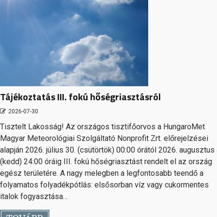
Tájékoztatás III. fokú hőségriasztásról
2026-07-30
Tisztelt Lakosság! Az országos tisztifőorvos a HungaroMet
Magyar Meteorológiai Szolgáltató Nonprofit Zrt. előrejelzései
alapján 2026. július 30. (csütörtök) 00:00 órától 2026. augusztus 
(kedd) 24:00 óráig III. fokú hőségriasztást rendelt el az ország
egész területére. A nagy melegben a legfontosabb teendő a
folyamatos folyadékpótlás: elsősorban víz vagy cukormentes
italok fogyasztása…