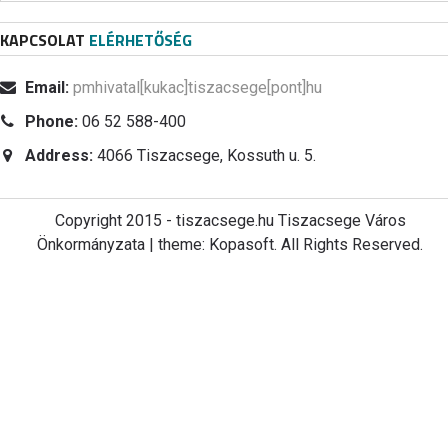
KAPCSOLAT
ELÉRHETŐSÉG
Email:
pmhivatal[kukac]tiszacsege[pont]hu
Phone:
06 52 588-400
Address:
4066 Tiszacsege, Kossuth u. 5.
Copyright 2015 - tiszacsege.hu Tiszacsege Város
Önkormányzata | theme: Kopasoft. All Rights Reserved.