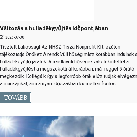
Változás a hulladékgyűjtés időpontjában
2026-07-30
Tisztelt Lakosság! Az NHSZ Tisza Nonprofit Kft. ezúton
tájékoztatja Önöket: A rendkívüli hőség miatt korábban indulnak 
hulladékgyűjtő járatok. A rendkívüli hőségre való tekintettel a
hulladékgyűjtést a megszokottnál korábban, már reggel 5 órától
megkezdik. Kollégáik így a legforróbb órák előtt tudják elvégezn
a munkájukat, ami a nyári időszakban kiemelten fontos…
TOVÁBB