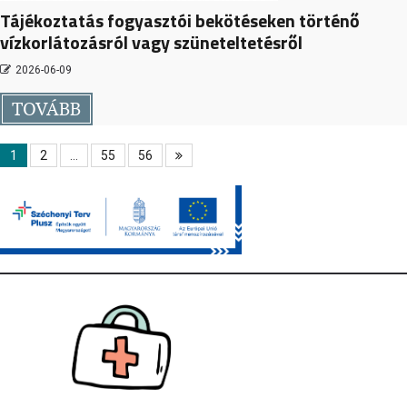
Tájékoztatás fogyasztói bekötéseken történő
vízkorlátozásról vagy szüneteltetésről
2026-06-09
TOVÁBB
1
2
…
55
56