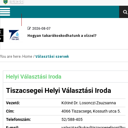
Menu
2026-08-07
Hogyan takarékoskodhatunk a vízzel?
You are here:
Home
/
Választási szervek
Helyi Választási Iroda
Tiszacsegei Helyi Választási Iroda
Vezető:
Kótiné Dr. Losonczi Zsuzsanna
Cím:
4066 Tiszacsege, Kossuth utca 5.
Telefonszám:
52/588-405
E-mail:
valasztas[kukac]tiszacsege[pont]hu