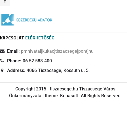
KAPCSOLAT
ELÉRHETŐSÉG
Email:
pmhivatal[kukac]tiszacsege[pont]hu
Phone:
06 52 588-400
Address:
4066 Tiszacsege, Kossuth u. 5.
Copyright 2015 - tiszacsege.hu Tiszacsege Város
Önkormányzata | theme: Kopasoft. All Rights Reserved.