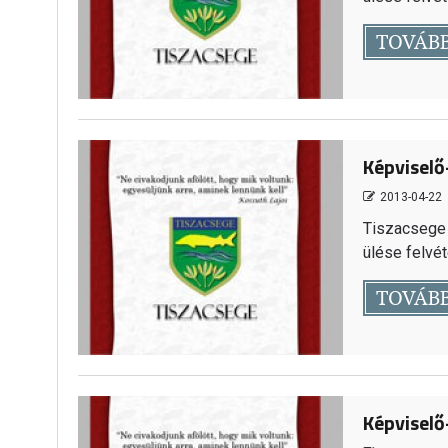
TOVÁB
Képviselő-
2013-04-22
Tiszacsege 
ülése felvéte
TOVÁB
Képviselő