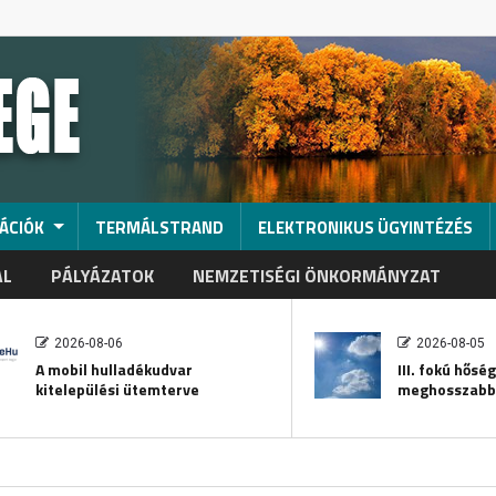
ÁCIÓK
TERMÁLSTRAND
ELEKTRONIKUS ÜGYINTÉZÉS
AL
PÁLYÁZATOK
NEMZETISÉGI ÖNKORMÁNYZAT
2026-08-06
2026-08-05
A mobil hulladékudvar
III. fokú hősé
kitelepülési ütemterve
meghosszabb