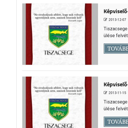
Képviselő
2013-12-07
Tiszacsege 
ülése felvéte
TOVÁB
Képviselő
2013-11-15
Tiszacsege 
ülése felvéte
TOVÁB