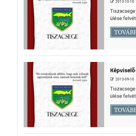
2013-10-10
Tiszacsege 
ülése felvéte
TOVÁB
Képviselő
2013-09-10
Tiszacsege 
ülése felvéte
TOVÁB