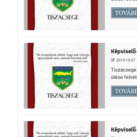
TOVÁB
Képviselő-
2013-10-27
Tiszacsege 
ülése felvéte
TOVÁB
Képviselő-