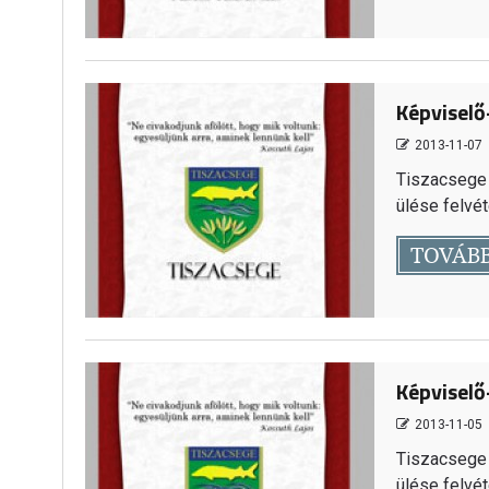
Képviselő
2013-11-07
Tiszacsege 
ülése felvéte
TOVÁB
Képviselő
2013-11-05
Tiszacsege 
ülése felvéte