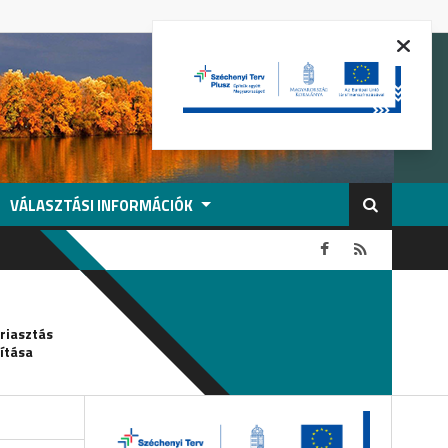
VÁLASZTÁSI INFORMÁCIÓK
2026-08-05
griasztás
Csőtörés-vízkorlátozás
ítása