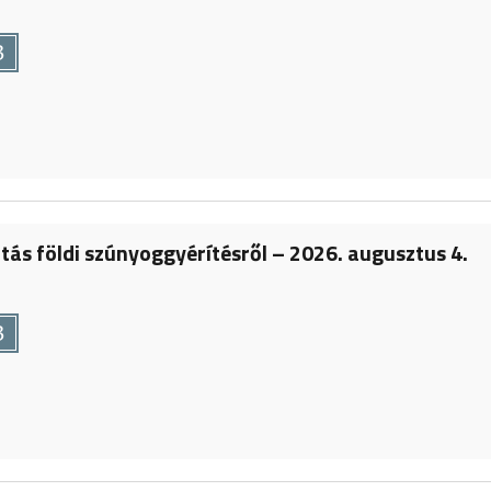
B
tás földi szúnyoggyérítésről – 2026. augusztus 4.
B