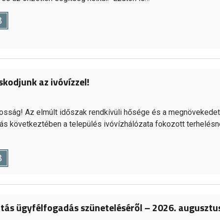
B
kodjunk az ivóvízzel!
kosság! Az elmúlt időszak rendkívüli hősége és a megnövekedet
ás következtében a település ivóvízhálózata fokozott terhelésn
B
tás ügyfélfogadás szüneteléséről – 2026. augusztus