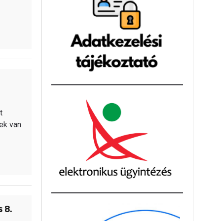
t
ek van
 8.