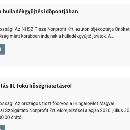
a hulladékgyűjtés időpontjában
osság! Az NHSZ Tisza Nonprofit Kft. ezúton tájékoztatja Önöket
őség miatt korábban indulnak a hulladékgyűjtő járatok. A…
B
ás III. fokú hőségriasztásról
kosság! Az országos tisztifőorvos a HungaroMet Magyar
i Szolgáltató Nonprofit Zrt. előrejelzései alapján 2026. július 30
00:00 órától…