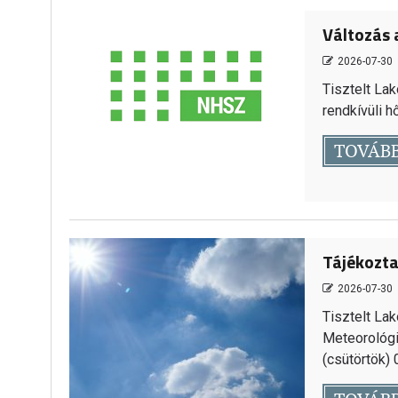
Változás 
2026-07-30
Tisztelt Lak
rendkívüli h
TOVÁB
Tájékoztat
2026-07-30
Tisztelt La
Meteorológia
(csütörtök) 