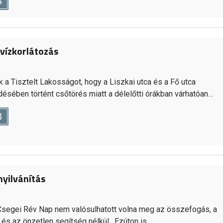
B
vízkorlátozás
k a Tisztelt Lakosságot, hogy a Liszkai utca és a Fő utca
ésében történt csőtörés miatt a délelőtti órákban várhatóan…
B
yilvánítás
segei Rév Nap nem valósulhatott volna meg az összefogás, a
 és az önzetlen segítség nélkül. Ezúton is…