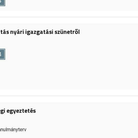
B
tás nyári igazgatási szünetről
B
gi egyeztetés
anulmányterv