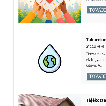
TOVÁB
Takarékos
2026-08-03
Tisztelt La
vízfogyaszt
kitéve. A…
TOVÁB
Tájékozta