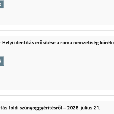
B
 Helyi identitás erősítése a roma nemzetiség köréb
B
tás földi szúnyoggyérítésről – 2026. július 21.