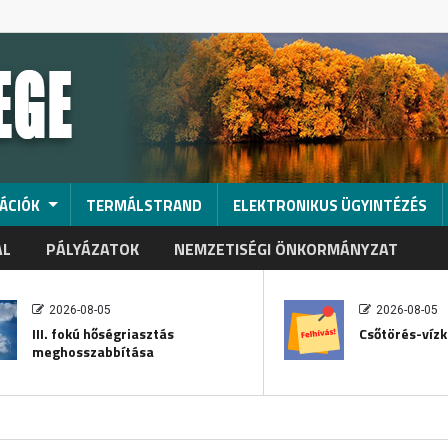
ÁCIÓK
TERMÁLSTRAND
ELEKTRONIKUS ÜGYINTÉZÉS
AL
PÁLYÁZATOK
NEMZETISÉGI ÖNKORMÁNYZAT
2026-08-05
2026-08-05
III. fokú hőségriasztás
Csőtörés-vízk
meghosszabbítása