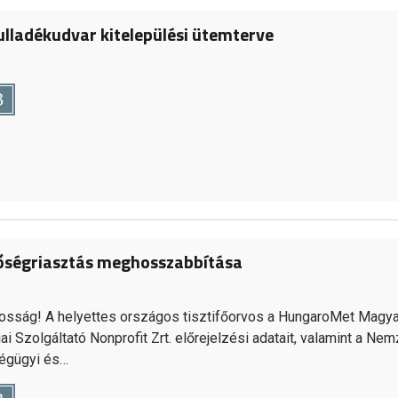
ulladékudvar kitelepülési ütemterve
B
 hőségriasztás meghosszabbítása
kosság! A helyettes országos tisztifőorvos a HungaroMet Magya
i Szolgáltató Nonprofit Zrt. előrejelzési adatait, valamint a Nem
gügyi és…