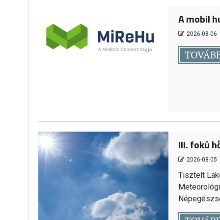
A mobil h
2026-08-06
TOVÁB
III. fokú
2026-08-05
Tisztelt La
Meteorológia
Népegészsé