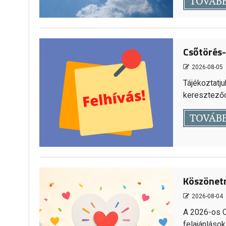
TOVÁB
Csőtörés-
2026-08-05
Tájékoztatju
kereszteződ
TOVÁB
Köszönetn
2026-08-04
A 2026-os C
felajánlások