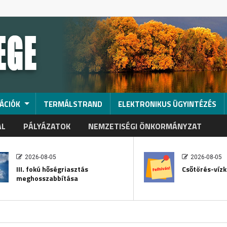
ÁCIÓK
TERMÁLSTRAND
ELEKTRONIKUS ÜGYINTÉZÉS
AL
PÁLYÁZATOK
NEMZETISÉGI ÖNKORMÁNYZAT
2026-08-05
2026-08-05
III. fokú hőségriasztás
Csőtörés-vízk
meghosszabbítása