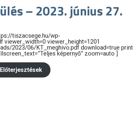
 ülés – 2023. június 27.
tps://tiszacsege.hu/wp-
f viewer_width=0 viewer_height=1201
loads/2023/06/KT_meghivo.pdf download=true print
fullscreen_text=”Teljes képernyő” zoom=auto ]
Előterjesztések