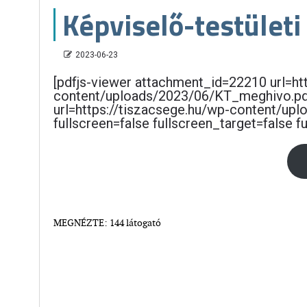
Képviselő-testületi
2023-06-23
[pdfjs-viewer attachment_id=22210 url=ht
content/uploads/2023/06/KT_meghivo.pd
url=https://tiszacsege.hu/wp-content/up
fullscreen=false fullscreen_target=false 
MEGNÉZTE: 144 látogató