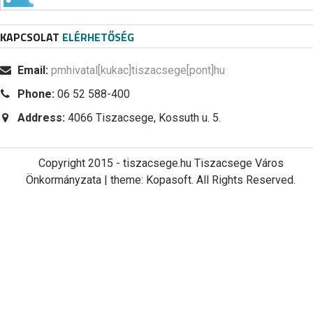
KAPCSOLAT
ELÉRHETŐSÉG
Email:
pmhivatal[kukac]tiszacsege[pont]hu
Phone:
06 52 588-400
Address:
4066 Tiszacsege, Kossuth u. 5.
Copyright 2015 - tiszacsege.hu Tiszacsege Város
Önkormányzata | theme: Kopasoft. All Rights Reserved.