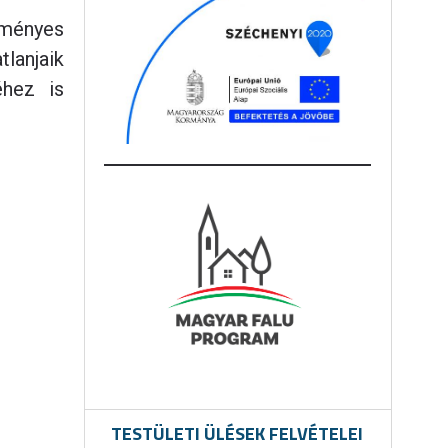
lményes
lanjaik
éhez is
TESTÜLETI ÜLÉSEK FELVÉTELEI