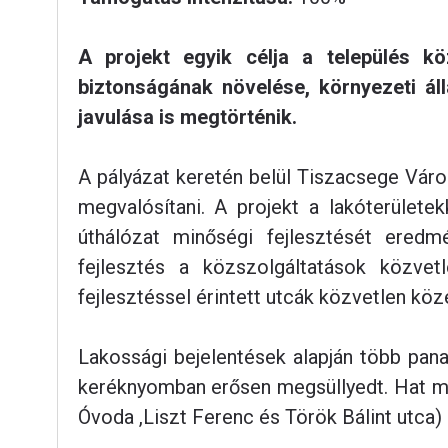
A projekt egyik célja a település kö
biztonságának növelése, környezeti áll
javulása is megtörténik.
A pályázat keretén belül Tiszacsege Váro
megvalósítani. A projekt a lakóterületek
úthálózat minőségi fejlesztését eredm
fejlesztés a közszolgáltatások közve
fejlesztéssel érintett utcák közvetlen köz
Lakossági bejelentések alapján több pan
keréknyomban erősen megsüllyedt. Hat meg
Óvoda ,Liszt Ferenc és Török Bálint utca) st