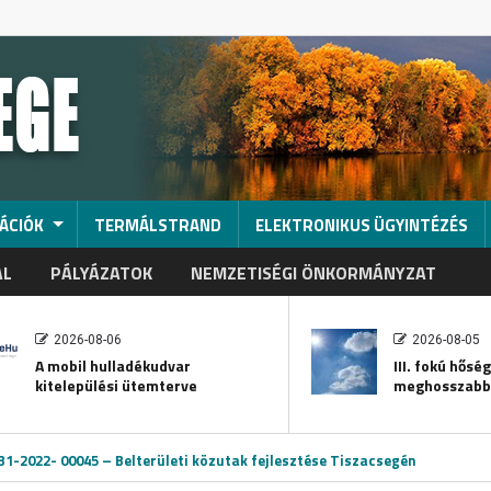
ÁCIÓK
TERMÁLSTRAND
ELEKTRONIKUS ÜGYINTÉZÉS
AL
PÁLYÁZATOK
NEMZETISÉGI ÖNKORMÁNYZAT
2026-08-06
2026-08-05
A mobil hulladékudvar
III. fokú hősé
kitelepülési ütemterve
meghosszabb
-2022- 00045 – Belterületi közutak fejlesztése Tiszacsegén