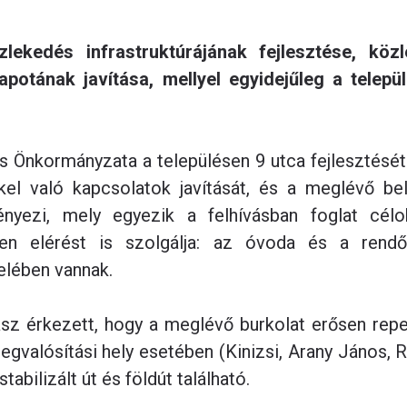
zlekedés infrastruktúrájának fejlesztése, köz
apotának javítása, mellyel egyidejűleg a telepü
s Önkormányzata a településen 9 utca fejlesztését 
kel való kapcsolatok javítását, és a meglévő belt
ényezi, mely egyezik a felhívásban foglat célo
tlen elérést is szolgálja: az óvoda és a rend
elében vannak.
asz érkezett, hogy a meglévő burkolat erősen repe
valósítási hely esetében (Kinizsi, Arany János, R
abilizált út és földút található.