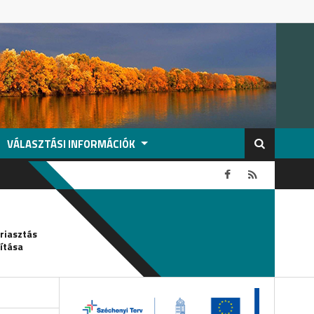
VÁLASZTÁSI INFORMÁCIÓK
2026-08-05
griasztás
Csőtörés-vízkorlátozás
ítása