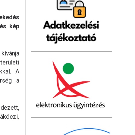
lekedés
lés kép
kívánja
erületi
kkal. A
őrség a
dezett,
ákóczi,