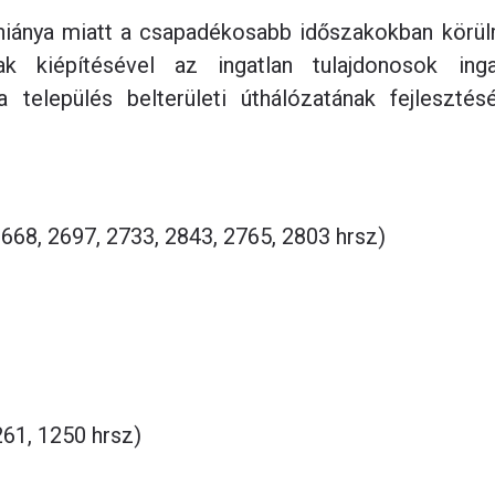
ve hiánya miatt a csapadékosabb időszakokban körü
kiépítésével az ingatlan tulajdonosok ingat
 település belterületi úthálózatának fejlesztés
 2668, 2697, 2733, 2843, 2765, 2803 hrsz)
261, 1250 hrsz)