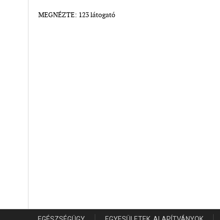
MEGNÉZTE: 123 látogató
EGÉSZSÉGÜGY
EGYESÜLETEK, ALAPÍTVÁNYOK