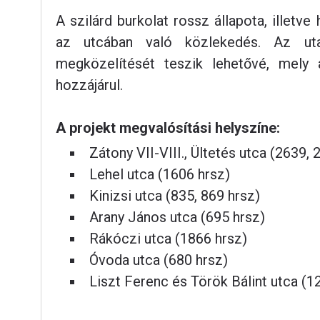
A szilárd burkolat rossz állapota, illet
az utcában való közlekedés. Az utak 
megközelítését teszik lehetővé, mely a
hozzájárul.
A projekt megvalósítási helyszíne:
Zátony VII-VIII., Ültetés utca (2639,
Lehel utca (1606 hrsz)
Kinizsi utca (835, 869 hrsz)
Arany János utca (695 hrsz)
Rákóczi utca (1866 hrsz)
Óvoda utca (680 hrsz)
Liszt Ferenc és Török Bálint utca (1