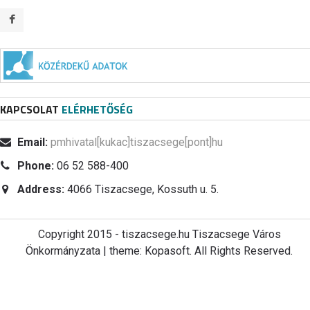
KAPCSOLAT
ELÉRHETŐSÉG
Email:
pmhivatal[kukac]tiszacsege[pont]hu
Phone:
06 52 588-400
Address:
4066 Tiszacsege, Kossuth u. 5.
Copyright 2015 - tiszacsege.hu Tiszacsege Város
Önkormányzata | theme: Kopasoft. All Rights Reserved.