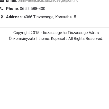
Email:
pmhivatal[kukac]tiszacsege[pont]hu
Phone:
06 52 588-400
Address:
4066 Tiszacsege, Kossuth u. 5.
Copyright 2015 - tiszacsege.hu Tiszacsege Város
Önkormányzata | theme: Kopasoft. All Rights Reserved.