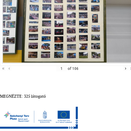
«
‹
›
of
106
MEGNÉZTE: 325 látogató