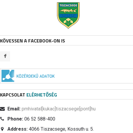
KÖVESSEN A FACEBOOK-ON IS
KAPCSOLAT
ELÉRHETŐSÉG
Email:
pmhivatal[kukac]tiszacsege[pont]hu
Phone:
06 52 588-400
Address:
4066 Tiszacsege, Kossuth u. 5.