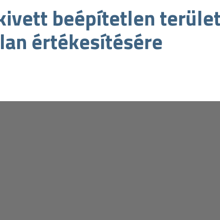
kivett beépítetlen terüle
an értékesítésére