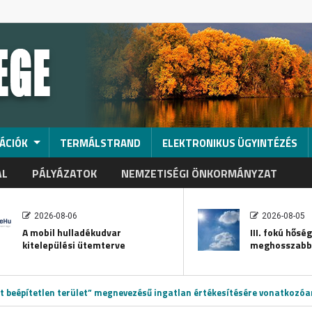
ÁCIÓK
TERMÁLSTRAND
ELEKTRONIKUS ÜGYINTÉZÉS
AL
PÁLYÁZATOK
NEMZETISÉGI ÖNKORMÁNYZAT
2026-08-06
2026-08-05
A mobil hulladékudvar
III. fokú hősé
kitelepülési ütemterve
meghosszabb
ett beépítetlen terület” megnevezésű ingatlan értékesítésére vonatkozóa