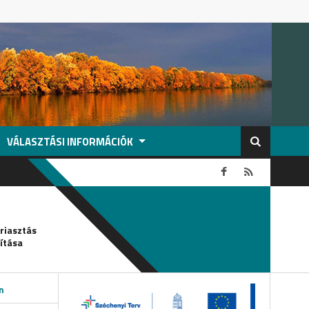
VÁLASZTÁSI INFORMÁCIÓK
2026-08-05
griasztás
Csőtörés-vízkorlátozás
ítása
n