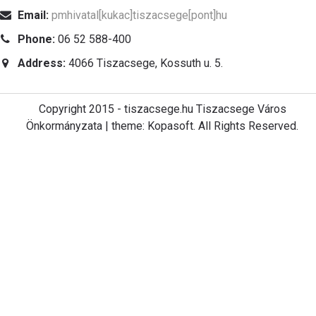
Email:
pmhivatal[kukac]tiszacsege[pont]hu
Phone:
06 52 588-400
Address:
4066 Tiszacsege, Kossuth u. 5.
Copyright 2015 - tiszacsege.hu Tiszacsege Város
Önkormányzata | theme: Kopasoft. All Rights Reserved.