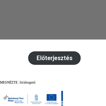
Előterjesztés
MEGNÉZTE: 54 látogató