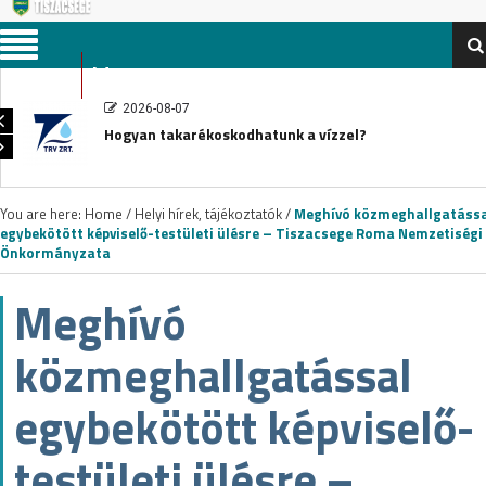
Menu
2026-08-07
Hogyan takarékoskodhatunk a vízzel?
You are here:
Home
/
Helyi hírek, tájékoztatók
/
Meghívó közmeghallgatássa
egybekötött képviselő-testületi ülésre – Tiszacsege Roma Nemzetiségi
Önkormányzata
Meghívó
közmeghallgatással
egybekötött képviselő-
testületi ülésre –