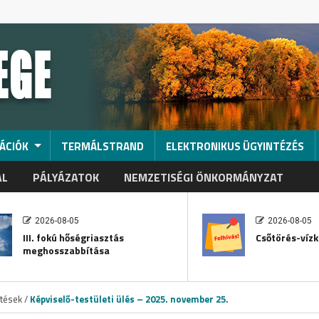
ÁCIÓK
TERMÁLSTRAND
ELEKTRONIKUS ÜGYINTÉZÉS
AL
PÁLYÁZATOK
NEMZETISÉGI ÖNKORMÁNYZAT
2026-08-05
2026-08-05
III. fokú hőségriasztás
Csőtörés-vízk
meghosszabbítása
ztések
/
Képviselő-testületi ülés – 2025. november 25.