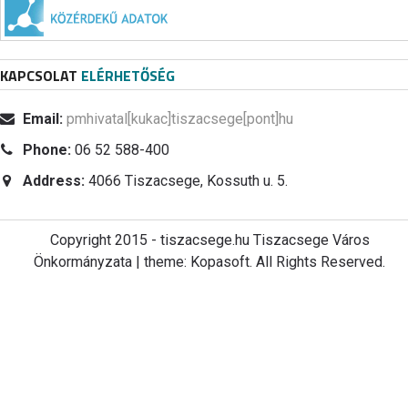
KAPCSOLAT
ELÉRHETŐSÉG
Email:
pmhivatal[kukac]tiszacsege[pont]hu
Phone:
06 52 588-400
Address:
4066 Tiszacsege, Kossuth u. 5.
Copyright 2015 - tiszacsege.hu Tiszacsege Város
Önkormányzata | theme: Kopasoft. All Rights Reserved.