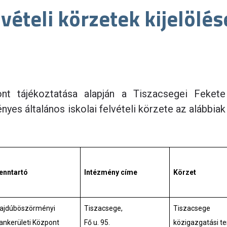
lvételi körzetek kijelölés
nt tájékoztatása alapján a Tiszacsegei Fekete
yes általános iskolai felvételi körzete az alábbiak
enntartó
Intézmény címe
Körzet
ajdúböszörményi
Tiszacsege,
Tiszacsege
ankerületi Központ
Fő u. 95.
közigazgatási te