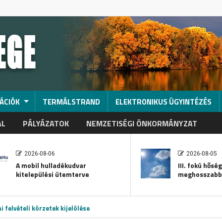
ÁCIÓK
TERMÁLSTRAND
ELEKTRONIKUS ÜGYINTÉZÉS
AL
PÁLYÁZATOK
NEMZETISÉGI ÖNKORMÁNYZAT
2026-08-06
2026-08-05
A mobil hulladékudvar
III. fokú hősé
kitelepülési ütemterve
meghosszabb
i felvételi körzetek kijelölése