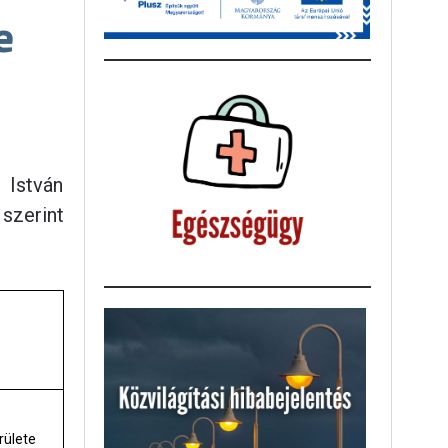
e
 István
 szerint
rülete