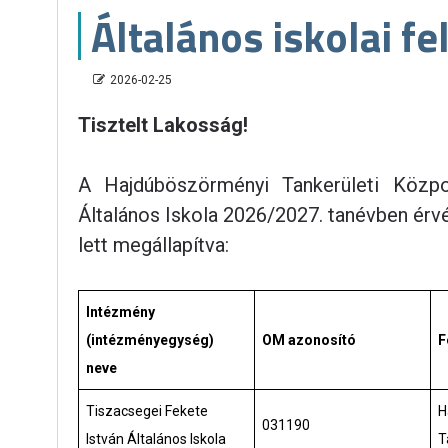
Általános iskolai fe
2026-02-25
Tisztelt Lakosság!
A Hajdúböszörményi Tankerületi Közpo
Általános Iskola 2026/2027. tanévben érvén
lett megállapítva:
Intézmény
(intézményegység)
OM azonosító
F
neve
Tiszacsegei Fekete
H
031190
István Általános Iskola
T