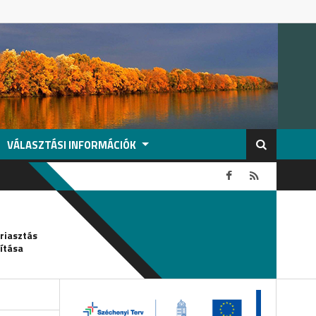
VÁLASZTÁSI INFORMÁCIÓK
2026-08-05
griasztás
Csőtörés-vízkorlátozás
ítása