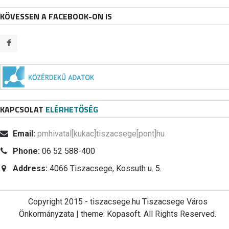
KÖVESSEN A FACEBOOK-ON IS
KAPCSOLAT
ELÉRHETŐSÉG
Email:
pmhivatal[kukac]tiszacsege[pont]hu
Phone:
06 52 588-400
Address:
4066 Tiszacsege, Kossuth u. 5.
Copyright 2015 - tiszacsege.hu Tiszacsege Város
Önkormányzata | theme: Kopasoft. All Rights Reserved.