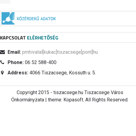
KAPCSOLAT
ELÉRHETŐSÉG
Email:
pmhivatal[kukac]tiszacsege[pont]hu
Phone:
06 52 588-400
Address:
4066 Tiszacsege, Kossuth u. 5.
Copyright 2015 - tiszacsege.hu Tiszacsege Város
Önkormányzata | theme: Kopasoft. All Rights Reserved.