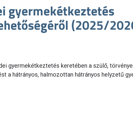
ei gyermekétkeztetés
lehetőségéről (2025/202
ei gyermekétkeztetés keretében a szülő, törvénye
ést a hátrányos, halmozottan hátrányos helyzetű g