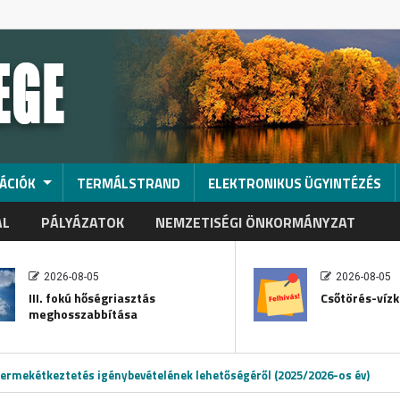
ÁCIÓK
TERMÁLSTRAND
ELEKTRONIKUS ÜGYINTÉZÉS
AL
PÁLYÁZATOK
NEMZETISÉGI ÖNKORMÁNYZAT
2026-08-05
2026-08-05
III. fokú hőségriasztás
Csőtörés-vízk
meghosszabbítása
ermekétkeztetés igénybevételének lehetőségéről (2025/2026-os év)