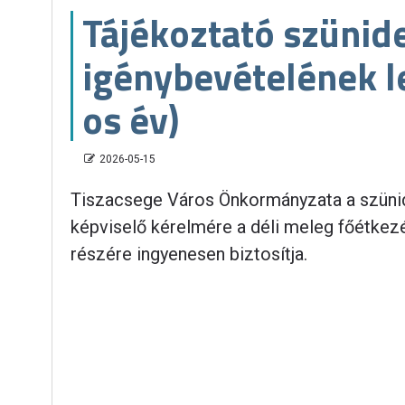
Tájékoztató szünid
igénybevételének 
os év)
2026-05-15
Tiszacsege Város Önkormányzata a szünid
képviselő kérelmére a déli meleg főétkez
részére ingyenesen biztosítja.