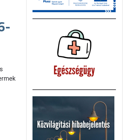
6-
s
yermek