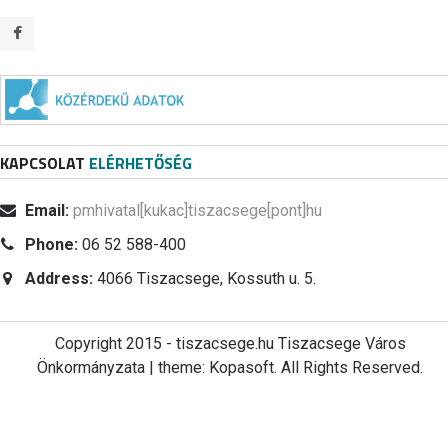
KAPCSOLAT
ELÉRHETŐSÉG
Email:
pmhivatal[kukac]tiszacsege[pont]hu
Phone:
06 52 588-400
Address:
4066 Tiszacsege, Kossuth u. 5.
Copyright 2015 - tiszacsege.hu Tiszacsege Város
Önkormányzata | theme: Kopasoft. All Rights Reserved.