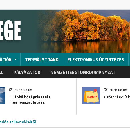
ÁCIÓK
TERMÁLSTRAND
ELEKTRONIKUS ÜGYINTÉZÉS
AL
PÁLYÁZATOK
NEMZETISÉGI ÖNKORMÁNYZAT
2026-08-05
2026-08-05
III. fokú hőségriasztás
Csőtörés-vízk
meghosszabbítása
adás szüneteléséről