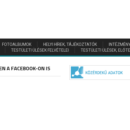
FOTOALBUMOK
HELYI HÍREK, TÁJÉKOZTATÓK
INTÉZMÉN
TESTÜLETI ÜLÉSEK FELVÉTELEI
TESTÜLETI ÜLÉSEK, ELŐ
EN A FACEBOOK-ON IS