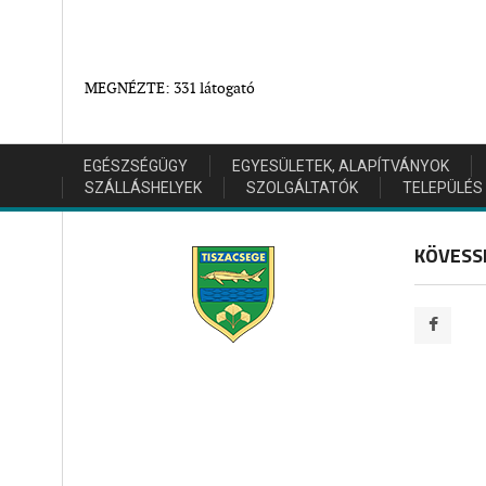
MEGNÉZTE: 331 látogató
EGÉSZSÉGÜGY
EGYESÜLETEK, ALAPÍTVÁNYOK
SZÁLLÁSHELYEK
SZOLGÁLTATÓK
TELEPÜLÉS
KÖVESS