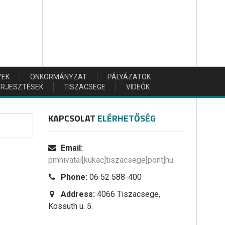
YEK
ÖNKORMÁNYZAT
PÁLYÁZATOK
TERJESZTÉSEK
TISZACSEGE
VIDEÓK
KAPCSOLAT
ELÉRHETŐSÉG
Email:
pmhivatal[kukac]tiszacsege[pont]hu
Phone:
06 52 588-400
Address:
4066 Tiszacsege,
Kossuth u. 5.