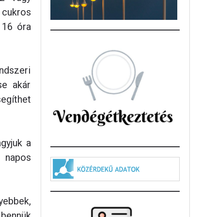
 cukros
 16 óra
ndszeri
se akár
egíthet
gyjuk a
 napos
ebbek,
 bennük