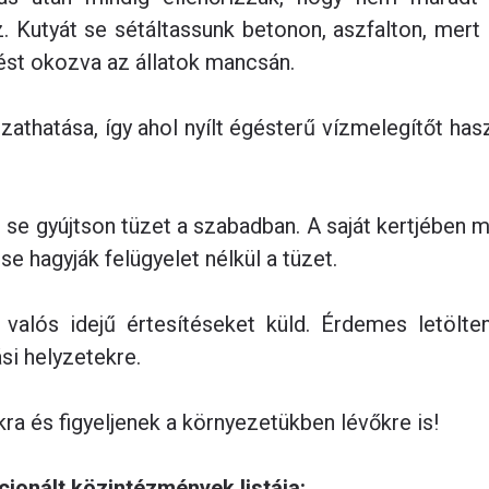
. Kutyát se sétáltassunk betonon, aszfalton, mert 
ést okozva az állatok mancsán.
thatása, így ahol nyílt égésterű vízmelegítőt hasz
i se gyújtson tüzet a szabadban. A saját kertjében 
se hagyják felügyelet nélkül a tüzet.
 valós idejű értesítéseket küld. Érdemes letölten
si helyzetekre.
a és figyeljenek a környezetükben lévőkre is!
ionált közintézmények listája: