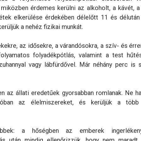
 miközben érdemes kerülni az alkoholt, a kávét, a
létek elkerülése érdekében délelőtt 11 és délután
erüljük a nehéz fizikai munkát.
ekre, az idősekre, a várandósokra, a szív- és érre
olyamatos folyadékpótlás, valamint a test hűté
zuhannyal vagy lábfürdővel. Már néhány perc is s
en az állati eredetűek gyorsabban romlanak. Ne ha
tóban az élelmiszereket, és kerüljük a több
ebbek: a hőségben az emberek ingerlékeny
lás után mindig ellenőrizzük, hogy nem maradt