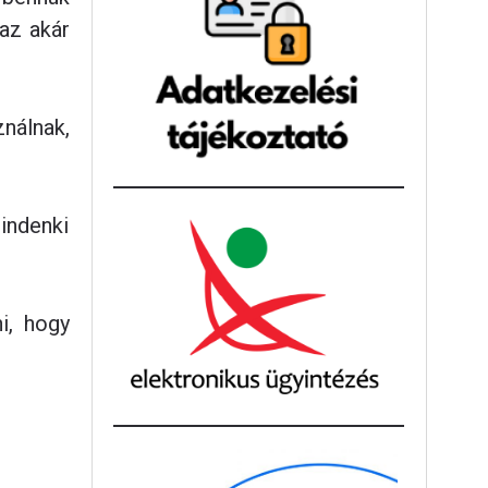
az akár
nálnak,
mindenki
i, hogy