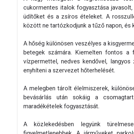
cukormentes italok fogyasztása javasolt,
üdítőket és a zsíros ételeket. A rosszul
között ne tartózkodjunk a tűző napon, és k
A hőség különösen veszélyes a kisgyermek
betegek számára. Kiemelten fontos a f
vízpermettel, nedves kendővel, langyos 
enyhíteni a szervezet hőterhelését.
A melegben tárolt élelmiszerek, különös
bevásárlás után sokáig a csomagtar
maradékételek fogyasztását.
A közlekedésben legyünk türelmes
figyelmetlenebbek. A járműveket parko