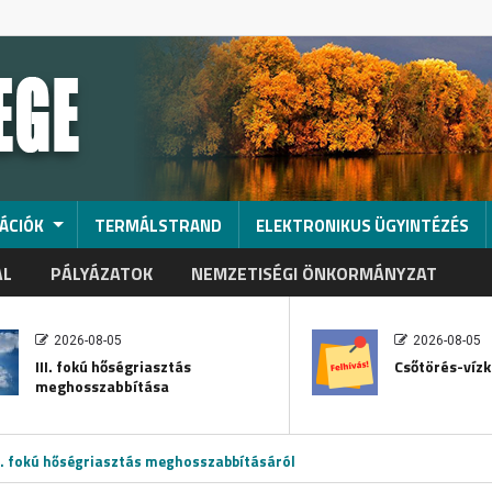
ÁCIÓK
TERMÁLSTRAND
ELEKTRONIKUS ÜGYINTÉZÉS
AL
PÁLYÁZATOK
NEMZETISÉGI ÖNKORMÁNYZAT
2026-08-05
2026-08-05
III. fokú hőségriasztás
Csőtörés-vízk
meghosszabbítása
I. fokú hőségriasztás meghosszabbításáról