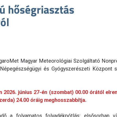
kú hőségriasztás
ól
ngaroMet Magyar Meteorológiai Szolgáltató Nonprof
ti Népegészségügyi és Gyógyszerészeti Központ 
2026. június 27-én (szombat) 00.00 órától elrende
szerda) 24.00 óráig meghosszabbítja.
ő a folyamatos folyadékpótlás: elsősorban v