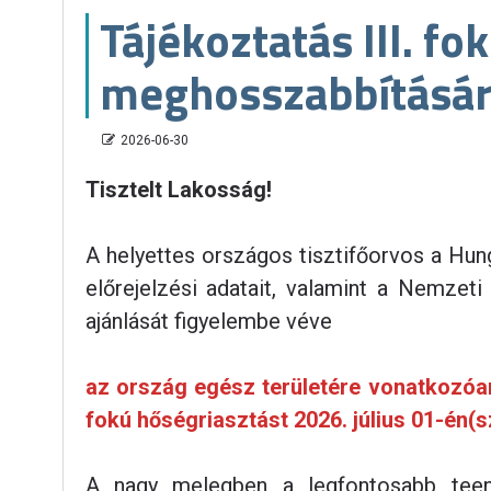
Tájékoztatás III. fo
meghosszabbításár
2026-06-30
Tisztelt Lakosság!
A helyettes országos tisztifőorvos a Hu
előrejelzési adatait, valamint a Nemze
ajánlását figyelembe véve
az ország egész területére vonatkozóan 
fokú hőségriasztást 2026. július 01-én(
A nagy melegben a legfontosabb teend