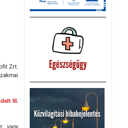
it Zrt.
szakmai
lt III.
íz vagy