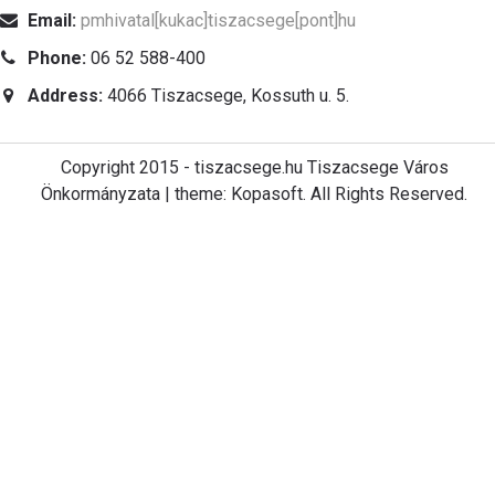
Email:
pmhivatal[kukac]tiszacsege[pont]hu
Phone:
06 52 588-400
Address:
4066 Tiszacsege, Kossuth u. 5.
Copyright 2015 - tiszacsege.hu Tiszacsege Város
Önkormányzata | theme: Kopasoft. All Rights Reserved.