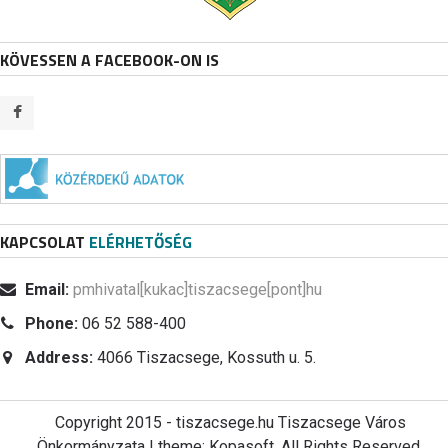
KÖVESSEN A FACEBOOK-ON IS
KAPCSOLAT
ELÉRHETŐSÉG
Email:
pmhivatal[kukac]tiszacsege[pont]hu
Phone:
06 52 588-400
Address:
4066 Tiszacsege, Kossuth u. 5.
Copyright 2015 - tiszacsege.hu Tiszacsege Város
Önkormányzata | theme: Kopasoft. All Rights Reserved.