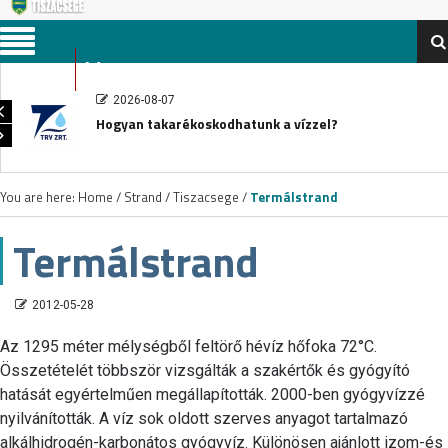
Menu
2026-08-07
Hogyan takarékoskodhatunk a vízzel?
You are here:
Home
/
Strand
/
Tiszacsege
/
Termálstrand
Termálstrand
2012-05-28
Az 1295 méter mélységből feltörő hévíz hőfoka 72°C.
Összetételét többször vizsgálták a szakértők és gyógyító
hatását egyértelműen megállapították. 2000-ben gyógyvízzé
nyilvánították. A víz sok oldott szerves anyagot tartalmazó
alkálhidrogén-karbonátos gyógyvíz. Különösen ajánlott izom-és