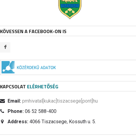
KÖVESSEN A FACEBOOK-ON IS
KAPCSOLAT
ELÉRHETŐSÉG
Email:
pmhivatal[kukac]tiszacsege[pont]hu
Phone:
06 52 588-400
Address:
4066 Tiszacsege, Kossuth u. 5.