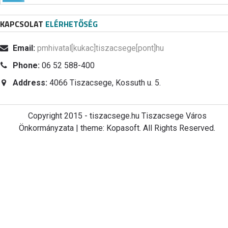
KAPCSOLAT
ELÉRHETŐSÉG
Email:
pmhivatal[kukac]tiszacsege[pont]hu
Phone:
06 52 588-400
Address:
4066 Tiszacsege, Kossuth u. 5.
Copyright 2015 - tiszacsege.hu Tiszacsege Város
Önkormányzata | theme: Kopasoft. All Rights Reserved.