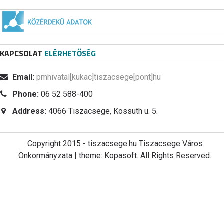
KAPCSOLAT
ELÉRHETŐSÉG
Email:
pmhivatal[kukac]tiszacsege[pont]hu
Phone:
06 52 588-400
Address:
4066 Tiszacsege, Kossuth u. 5.
Copyright 2015 - tiszacsege.hu Tiszacsege Város
Önkormányzata | theme: Kopasoft. All Rights Reserved.