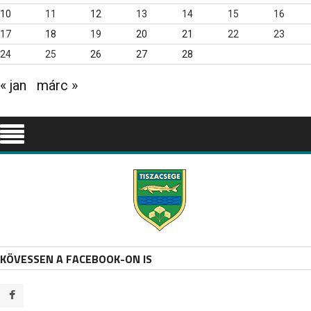
10
11
12
13
14
15
16
17
18
19
20
21
22
23
24
25
26
27
28
« jan
márc »
KÖVESSEN A FACEBOOK-ON IS