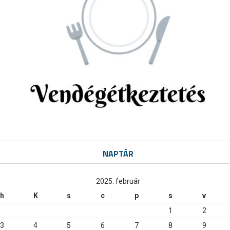
NAPTÁR
2025. február
h
K
s
c
p
s
v
1
2
3
4
5
6
7
8
9