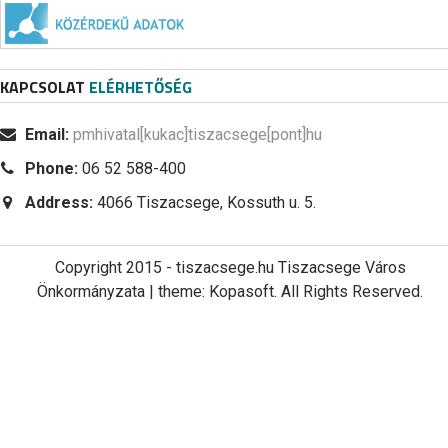
KAPCSOLAT
ELÉRHETŐSÉG
Email:
pmhivatal[kukac]tiszacsege[pont]hu
Phone:
06 52 588-400
Address:
4066 Tiszacsege, Kossuth u. 5.
Copyright 2015 - tiszacsege.hu Tiszacsege Város
Önkormányzata | theme: Kopasoft. All Rights Reserved.