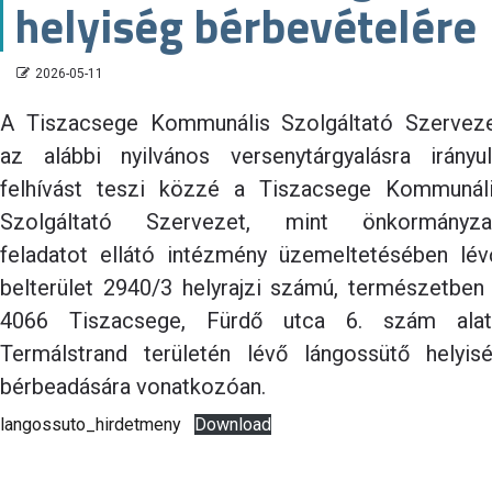
helyiség bérbevételére
2026-05-11
A Tiszacsege Kommunális Szolgáltató Szervez
az alábbi nyilvános versenytárgyalásra irányu
felhívást teszi közzé a Tiszacsege Kommunál
Szolgáltató Szervezet, mint önkormányza
feladatot ellátó intézmény üzemeltetésében lév
belterület 2940/3 helyrajzi számú, természetben
4066 Tiszacsege, Fürdő utca 6. szám alat
Termálstrand területén lévő lángossütő helyis
bérbeadására vonatkozóan.
langossuto_hirdetmeny
Download