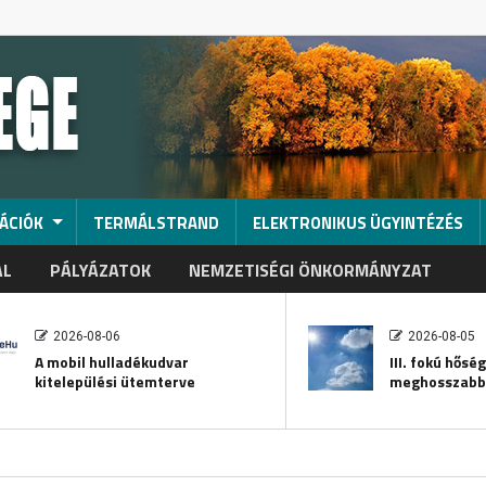
ÁCIÓK
TERMÁLSTRAND
ELEKTRONIKUS ÜGYINTÉZÉS
AL
PÁLYÁZATOK
NEMZETISÉGI ÖNKORMÁNYZAT
2026-08-06
2026-08-05
A mobil hulladékudvar
III. fokú hősé
kitelepülési ütemterve
meghosszabb