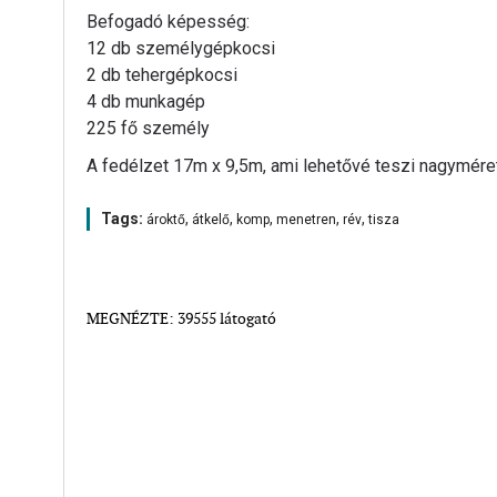
Befogadó képesség:
12 db személygépkocsi
2 db tehergépkocsi
4 db munkagép
225 fő személy
A fedélzet 17m x 9,5m, ami lehetővé teszi nagyméret
Tags:
,
,
,
,
,
ároktő
átkelő
komp
menetren
rév
tisza
MEGNÉZTE: 39555 látogató