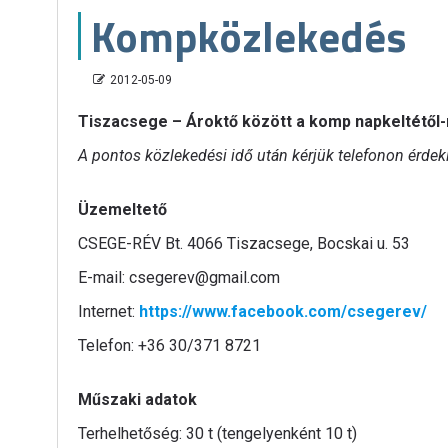
Kompközlekedés
2012-05-09
Tiszacsege – Ároktő között a komp napkeltétől-
A pontos közlekedési idő után kérjük telefonon érde
Üzemeltető
CSEGE-RÉV Bt. 4066 Tiszacsege, Bocskai u. 53
E-mail: csegerev@gmail.com
Internet:
https://www.facebook.com/csegerev/
Telefon: +36 30/371 8721
Műszaki adatok
Terhelhetőség: 30 t (tengelyenként 10 t)