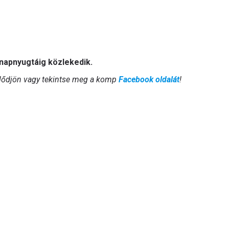
napnyugtáig közlekedik.
klődjön vagy tekintse meg a komp
Facebook oldalát
!