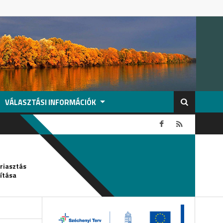
VÁLASZTÁSI INFORMÁCIÓK
2026-08-05
griasztás
Csőtörés-vízkorlátozás
ítása