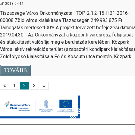
2018-04-11
Tiszacsege Város Önkormányzata TOP-2.1.2-15-HB1-2016-
00008 Zöld város kialakítása Tiszacsegén 249.993.875 Ft
Támogatás mértéke:100% A projekt tervezett befejezési dátuma
2019.04.30. Az Önkormányzat a központi városrész felújítását
és átalakítását valósítja meg e beruházás keretében: Közpark
Városi aktív rekreációs terület (szabadtéri kondipark kialakítása)
Zöldfolyosó kialakítása a Fő és Kossuth utca mentén, Közpark…
TOVÁBB
1
2
3