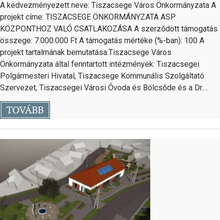
A kedvezményezett neve: Tiszacsege Város Önkormányzata A
projekt címe: TISZACSEGE ÖNKORMÁNYZATA ASP
KÖZPONTHOZ VALÓ CSATLAKOZÁSA A szerződött támogatás
összege: 7.000.000 Ft A támogatás mértéke (%-ban): 100 A
projekt tartalmának bemutatása:Tiszacsege Város
Önkormányzata által fenntartott intézmények: Tiszacsegei
Polgármesteri Hivatal, Tiszacsege Kommunális Szolgáltató
Szervezet, Tiszacsegei Városi Óvoda és Bölcsőde és a Dr.…
TOVÁBB