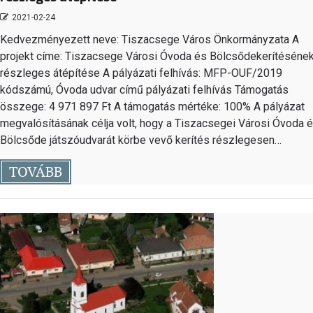
2021-02-24
Kedvezményezett neve: Tiszacsege Város Önkormányzata A
projekt címe: Tiszacsege Városi Óvoda és Bölcsődekerítéséne
részleges átépítése A pályázati felhívás: MFP-OUF/2019
kódszámú, Óvoda udvar című pályázati felhívás Támogatás
összege: 4 971 897 Ft A támogatás mértéke: 100% A pályázat
megvalósításának célja volt, hogy a Tiszacsegei Városi Óvoda 
Bölcsőde játszóudvarát körbe vevő kerítés részlegesen…
TOVÁBB