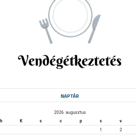
NAPTÁR
2026. augusztus
h
K
s
c
p
s
v
1
2