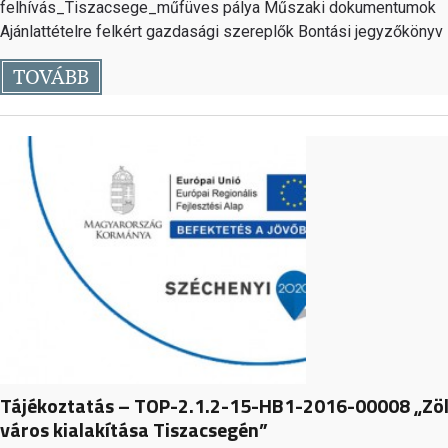
felhívás_Tiszacsege_műfüves pálya Műszaki dokumentumok
Ajánlattételre felkért gazdasági szereplők Bontási jegyzőköny
TOVÁBB
Tájékoztatás – TOP-2.1.2-15-HB1-2016-00008 „Zö
város kialakítása Tiszacsegén”