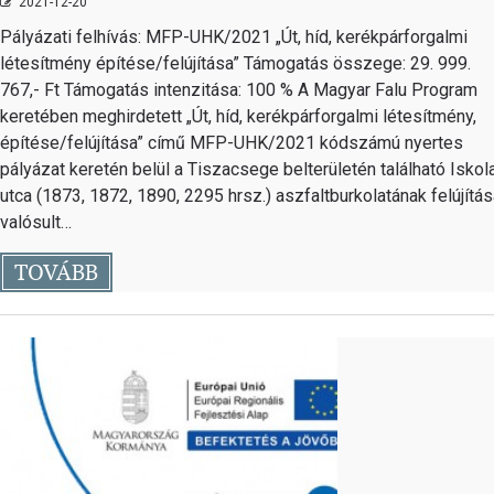
2021-12-20
Pályázati felhívás: MFP-UHK/2021 „Út, híd, kerékpárforgalmi
létesítmény építése/felújítása” Támogatás összege: 29. 999.
767,- Ft Támogatás intenzitása: 100 % A Magyar Falu Program
keretében meghirdetett „Út, híd, kerékpárforgalmi létesítmény,
építése/felújítása” című MFP-UHK/2021 kódszámú nyertes
pályázat keretén belül a Tiszacsege belterületén található Iskol
utca (1873, 1872, 1890, 2295 hrsz.) aszfaltburkolatának felújítá
valósult…
TOVÁBB