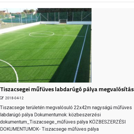
Tiszacsegei műfüves labdarúgó pálya megvalósítá
2018-04-12
Tiszacsege területén megvalósuló 22x42m nagyságú műfüves
labdarúgó pálya Dokumentumok: közbeszerzési
dokumentum_Tiszacsege_műfüves pálya KÖZBESZERZÉSI
DOKUMENTUMOK- Tiszacsege műfüves pálya