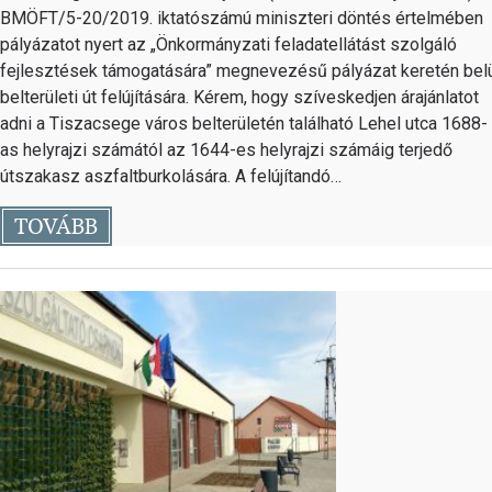
BMÖFT/5-20/2019. iktatószámú miniszteri döntés értelmében
pályázatot nyert az „Önkormányzati feladatellátást szolgáló
fejlesztések támogatására” megnevezésű pályázat keretén bel
belterületi út felújítására. Kérem, hogy szíveskedjen árajánlatot
adni a Tiszacsege város belterületén található Lehel utca 1688-
as helyrajzi számától az 1644-es helyrajzi számáig terjedő
útszakasz aszfaltburkolására. A felújítandó…
TOVÁBB