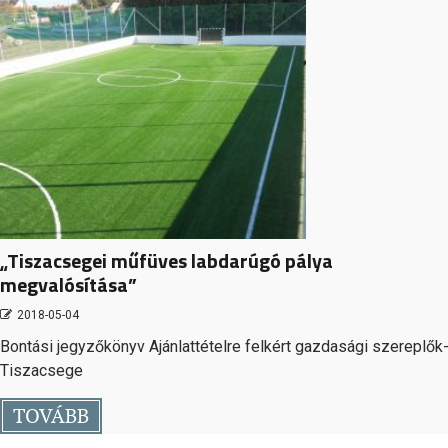
„Tiszacsegei műfüves labdarúgó pálya
megvalósítása”
2018-05-04
Bontási jegyzőkönyv Ajánlattételre felkért gazdasági szereplők
Tiszacsege
TOVÁBB