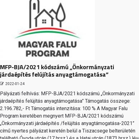
MFP-BJA/2021 kódszámú „Önkormányzati
járdaépítés felújítás anyagtámogatása”
2022-01-24
Pályázati felhívás: MFP-BJA/2021 kódszámú „Önkormányzati
járdaépítés felújítás anyagtámogatása” Támogatás összege:
2.196.782,- Ft Támogatás intenzitása: 100 % A Magyar Falu
Program keretében megnyert MFP-BJA/2021 kódszámú
„Önkormányzati járdaépítés /felújítás anyagtámogatása-2021”
című nyertes pályázat keretén belül a Tiszacsege belterületén
található Óvoda utcán (17 hrsz.) és a Hataj utcán (1873 hrsz.) lé