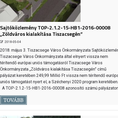
Sajtóközlemény TOP-2.1.2-15-HB1-2016-00008
„Zöldváros kialakítása Tiszacsegén”
2018-05-04
2018. május 3. Tiszacsege Város Önkormányzata Sajtóközlemé
Tiszacsege Város Önkormányzata által elnyert vissza nem
térítendő európai uniós támogatásról Tiszacsege Város
Önkormányzata „Zöldváros kialakítása Tiszacsegén” című
pályázat keretében 249,99 Millió Ft vissza nem térítendő európa
uniós támogatást nyert el, a Széchenyi 2020 program keretébe
A TOP-2.1.2-15-HB1-2016-00008 azonosító számú pályázato
TOVÁBB