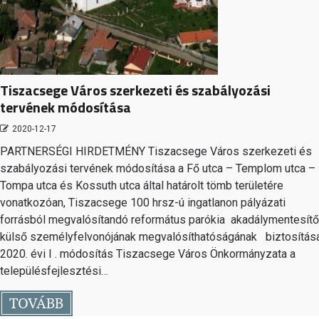
Tiszacsege Város szerkezeti és szabályozási
tervének módosítása
2020-12-17
PARTNERSÉGI HIRDETMÉNY Tiszacsege Város szerkezeti és
szabályozási tervének módosítása a Fő utca – Templom utca –
Tompa utca és Kossuth utca által határolt tömb területére
vonatkozóan, Tiszacsege 100 hrsz-ú ingatlanon pályázati
forrásból megvalósítandó református parókia akadálymentesítő
külső személyfelvonójának megvalósíthatóságának biztosítása
2020. évi I . módosítás Tiszacsege Város Önkormányzata a
településfejlesztési…
TOVÁBB