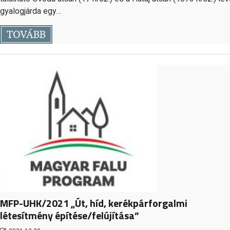
gyalogjárda egy…
TOVÁBB
MFP-UHK/2021 „Út, híd, kerékpárforgalmi
létesítmény építése/felújítása”