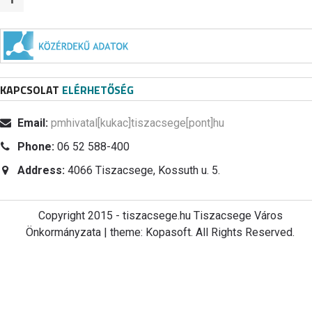
KAPCSOLAT
ELÉRHETŐSÉG
Email:
pmhivatal[kukac]tiszacsege[pont]hu
Phone:
06 52 588-400
Address:
4066 Tiszacsege, Kossuth u. 5.
Copyright 2015 - tiszacsege.hu Tiszacsege Város
Önkormányzata | theme: Kopasoft. All Rights Reserved.