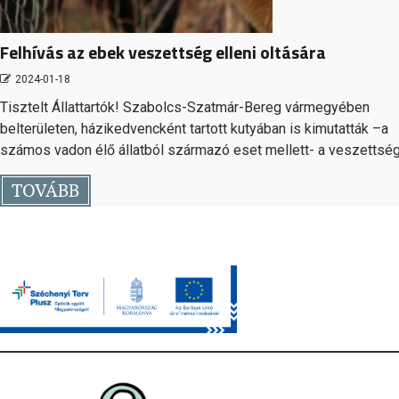
Felhívás az ebek veszettség elleni oltására
2024-01-18
Tisztelt Állattartók! Szabolcs-Szatmár-Bereg vármegyében
belterületen, házikedvencként tartott kutyában is kimutatták –a
számos vadon élő állatból származó eset mellett- a veszettsé
TOVÁBB