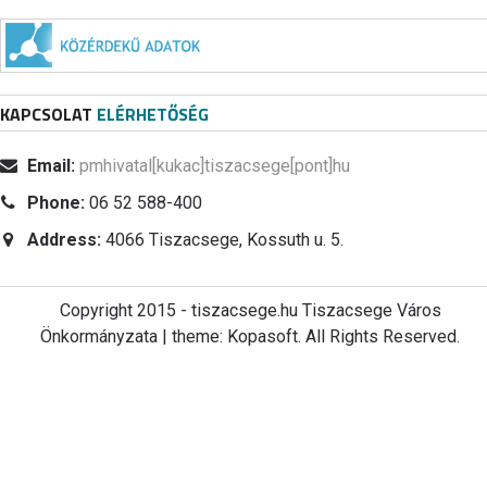
KAPCSOLAT
ELÉRHETŐSÉG
Email:
pmhivatal[kukac]tiszacsege[pont]hu
Phone:
06 52 588-400
Address:
4066 Tiszacsege, Kossuth u. 5.
Copyright 2015 - tiszacsege.hu Tiszacsege Város
Önkormányzata | theme: Kopasoft. All Rights Reserved.