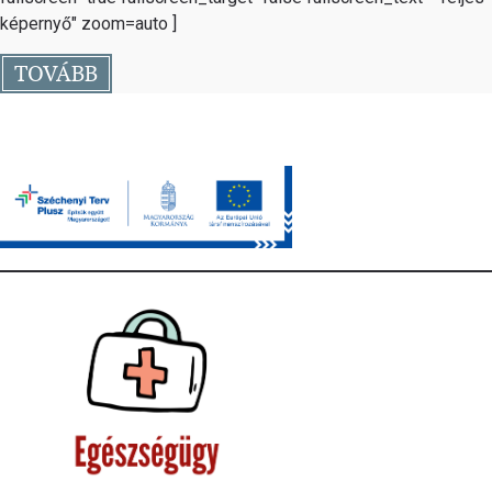
képernyő" zoom=auto ]
TOVÁBB