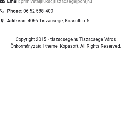
Email:
pmhivatal[kukac]tiszacsege[pont]hu
Phone:
06 52 588-400
Address:
4066 Tiszacsege, Kossuth u. 5.
Copyright 2015 - tiszacsege.hu Tiszacsege Város
Önkormányzata | theme: Kopasoft. All Rights Reserved.