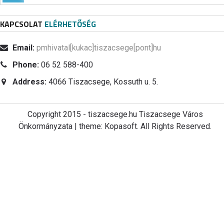
KAPCSOLAT
ELÉRHETŐSÉG
Email:
pmhivatal[kukac]tiszacsege[pont]hu
Phone:
06 52 588-400
Address:
4066 Tiszacsege, Kossuth u. 5.
Copyright 2015 - tiszacsege.hu Tiszacsege Város
Önkormányzata | theme: Kopasoft. All Rights Reserved.