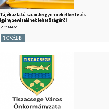
Tájékoztató szünidei gyermekétkeztetés
igénybevételének lehetőségéről
2024-10-01
TOVÁBB