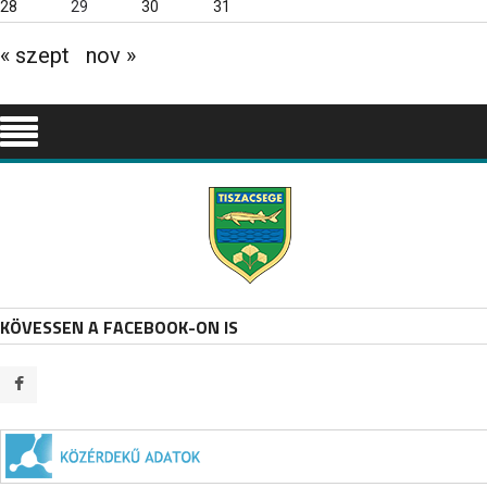
28
29
30
31
« szept
nov »
KÖVESSEN A FACEBOOK-ON IS