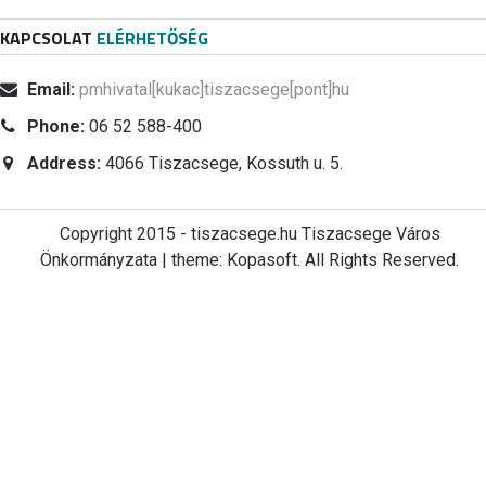
KAPCSOLAT
ELÉRHETŐSÉG
Email:
pmhivatal[kukac]tiszacsege[pont]hu
Phone:
06 52 588-400
Address:
4066 Tiszacsege, Kossuth u. 5.
Copyright 2015 - tiszacsege.hu Tiszacsege Város
Önkormányzata | theme: Kopasoft. All Rights Reserved.