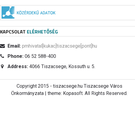
KAPCSOLAT
ELÉRHETŐSÉG
Email:
pmhivatal[kukac]tiszacsege[pont]hu
Phone:
06 52 588-400
Address:
4066 Tiszacsege, Kossuth u. 5.
Copyright 2015 - tiszacsege.hu Tiszacsege Város
Önkormányzata | theme: Kopasoft. All Rights Reserved.