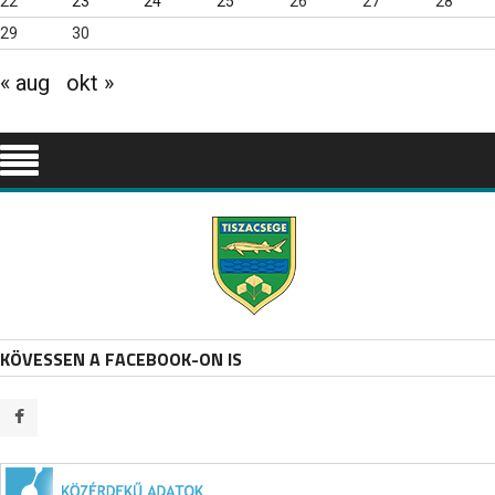
22
23
24
25
26
27
28
29
30
« aug
okt »
KÖVESSEN A FACEBOOK-ON IS