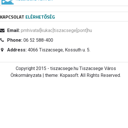
KAPCSOLAT
ELÉRHETŐSÉG
Email:
pmhivatal[kukac]tiszacsege[pont]hu
Phone:
06 52 588-400
Address:
4066 Tiszacsege, Kossuth u. 5.
Copyright 2015 - tiszacsege.hu Tiszacsege Város
Önkormányzata | theme: Kopasoft. All Rights Reserved.