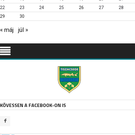
22
23
24
25
26
27
28
29
30
« máj
júl »
KÖVESSEN A FACEBOOK-ON IS