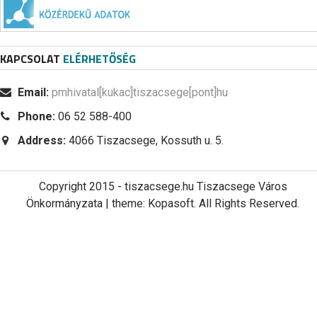
KAPCSOLAT
ELÉRHETŐSÉG
Email:
pmhivatal[kukac]tiszacsege[pont]hu
Phone:
06 52 588-400
Address:
4066 Tiszacsege, Kossuth u. 5.
Copyright 2015 - tiszacsege.hu Tiszacsege Város
Önkormányzata | theme: Kopasoft. All Rights Reserved.