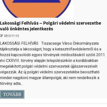
Lakossági Felhívás – Polgári védelmi szervezetbe
való önkéntes jelentkezés
2012-11-12
LAKOSSÁGI FELHÍVÁS Tiszacsege Város Önkormányzata
tájékoztatja a lakosságot, hogy a katasztrófavédelemről és a
hozzá kapcsolódó egyes törvények módosításáról szóló 2011.
évi CXXVIII. törvény alapján településünkön a korábbiakban
megalakított polgári védelmi szervezetek újjászervezését
végezzük. Az új polgári védelmi szervezetekbe beosztható
minden nagykorú magyar állampolgár, aki nem rendelkezik a
törvény adta…
TOVÁBB