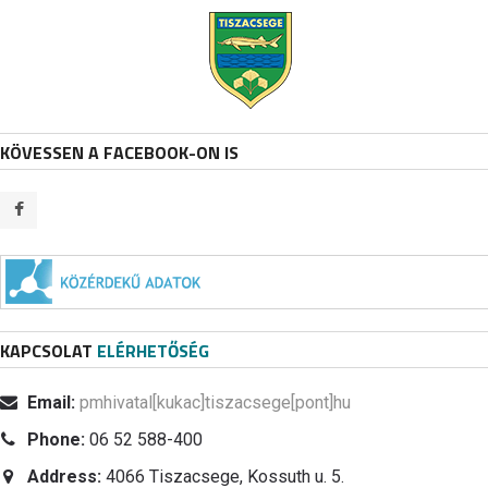
KÖVESSEN A FACEBOOK-ON IS
KAPCSOLAT
ELÉRHETŐSÉG
Email:
pmhivatal[kukac]tiszacsege[pont]hu
Phone:
06 52 588-400
Address:
4066 Tiszacsege, Kossuth u. 5.