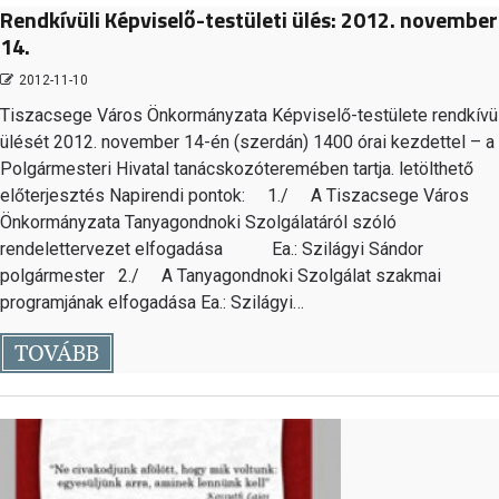
Rendkívüli Képviselő-testületi ülés: 2012. november
14.
2012-11-10
Tiszacsege Város Önkormányzata Képviselő-testülete rendkívül
ülését 2012. november 14-én (szerdán) 1400 órai kezdettel – a
Polgármesteri Hivatal tanácskozóteremében tartja. letölthető
előterjesztés Napirendi pontok: 1./ A Tiszacsege Város
Önkormányzata Tanyagondnoki Szolgálatáról szóló
rendelettervezet elfogadása Ea.: Szilágyi Sándor
polgármester 2./ A Tanyagondnoki Szolgálat szakmai
programjának elfogadása Ea.: Szilágyi…
TOVÁBB