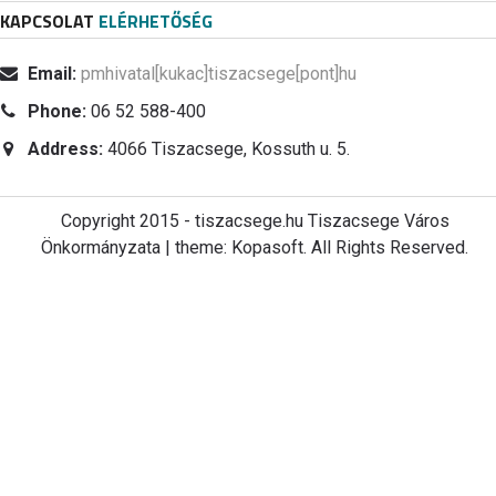
KAPCSOLAT
ELÉRHETŐSÉG
Email:
pmhivatal[kukac]tiszacsege[pont]hu
Phone:
06 52 588-400
Address:
4066 Tiszacsege, Kossuth u. 5.
Copyright 2015 - tiszacsege.hu Tiszacsege Város
Önkormányzata | theme: Kopasoft. All Rights Reserved.