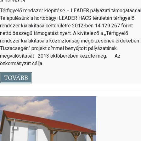
2014-03-24
Térfigyelő rendszer kiépítése – LEADER pályázati támogatáss
Településünk a hortobágyi LEADER HACS területén térfigyelő
rendszer kialakítása célterületre 2012-ben 14 129 267 forint
nettó összegű támogatást nyert. A kivitelező a ,,Térfigyelő
rendszer kialakítása a közbiztonság megőrzésének érdekében
Tiszacsegén” projekt címmel benyújtott pályázatának
megvalósítását 2013 októberében kezdte meg. Az
önkormányzat célja…
TOVÁBB