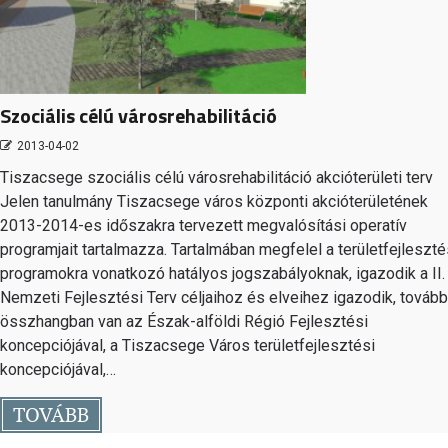
Szociális célú városrehabilitáció
2013-04-02
Tiszacsege szociális célú városrehabilitáció akcióterületi terv
Jelen tanulmány Tiszacsege város központi akcióterületének
2013-2014-es időszakra tervezett megvalósítási operatív
programjait tartalmazza. Tartalmában megfelel a területfejleszté
programokra vonatkozó hatályos jogszabályoknak, igazodik a II.
Nemzeti Fejlesztési Terv céljaihoz és elveihez igazodik, továb
összhangban van az Észak-alföldi Régió Fejlesztési
koncepciójával, a Tiszacsege Város területfejlesztési
koncepciójával,…
TOVÁBB