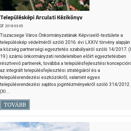
Településképi Arculati Kézikönyv
2018-03-05
Tiszacsege Város Önkormányzatának Képviselő-testülete a
településkép védelméről szóló 2016. évi LXXIV. törvény alapján
a község partnerségi egyeztetés szabályairól szóló 14/2017. (I
19.) számú önkormányzati rendeletében előírt egyeztetésben
résztvevő partnerek, továbbá a településfejlesztési koncepcióró
az integrált településfejlesztési stratégiáról és a
településrendezési eszközökről, valamint egyes
településrendezési sajátos jogintézményekről szóló 314/2012.
(XI.…
TOVÁBB