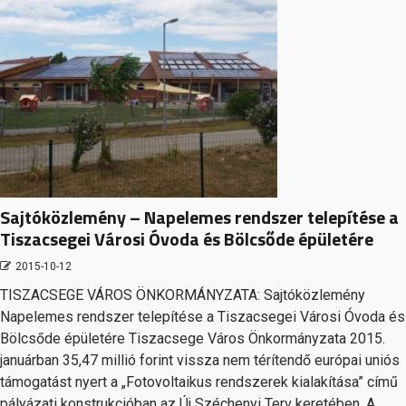
Sajtóközlemény – Napelemes rendszer telepítése a
Tiszacsegei Városi Óvoda és Bölcsőde épületére
2015-10-12
TISZACSEGE VÁROS ÖNKORMÁNYZATA: Sajtóközlemény
Napelemes rendszer telepítése a Tiszacsegei Városi Óvoda és
Bölcsőde épületére Tiszacsege Város Önkormányzata 2015.
januárban 35,47 millió forint vissza nem térítendő európai uniós
támogatást nyert a „Fotovoltaikus rendszerek kialakítása” című
pályázati konstrukcióban az Új Széchenyi Terv keretében. A